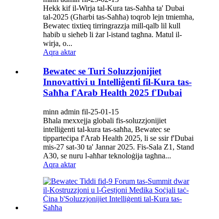
Hekk kif il-Wirja tal-Kura tas-Saħħa ta' Dubai
tal-2025 (Għarbi tas-Saħħa) toqrob lejn tmiemha,
Bewatec tixtieq tirringrazzja mill-qalb lil kull
ħabib u sieħeb li żar l-istand tagħna. Matul il-
wirja, o...
Aqra aktar
Bewatec se Turi Soluzzjonijiet
Innovattivi u Intelliġenti fil-Kura tas-
Saħħa f'Arab Health 2025 f'Dubai
minn admin fil-25-01-15
Bħala mexxejja globali fis-soluzzjonijiet
intelliġenti tal-kura tas-saħħa, Bewatec se
tipparteċipa f'Arab Health 2025, li se ssir f'Dubai
mis-27 sat-30 ta' Jannar 2025. Fis-Sala Z1, Stand
A30, se nuru l-aħħar teknoloġija tagħna...
Aqra aktar