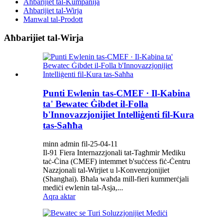
Aħbarijiet tal-Kumpanija
Aħbarijiet tal-Wirja
Manwal tal-Prodott
Aħbarijiet tal-Wirja
Punti Ewlenin tas-CMEF · Il-Kabina
ta' Bewatec Ġibdet il-Folla
b'Innovazzjonijiet Intelliġenti fil-Kura
tas-Saħħa
minn admin fil-25-04-11
Il-91 Fiera Internazzjonali tat-Tagħmir Mediku
taċ-Ċina (CMEF) intemmet b'suċċess fiċ-Ċentru
Nazzjonali tal-Wirjiet u l-Konvenzjonijiet
(Shanghai). Bħala waħda mill-fieri kummerċjali
mediċi ewlenin tal-Asja,...
Aqra aktar