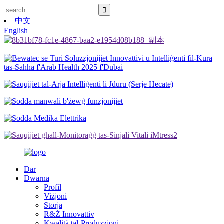
中文
English
Dar
Dwarna
Profil
Viżjoni
Storja
R&Ż Innovattiv
Kwalità tal-Produzzjoni