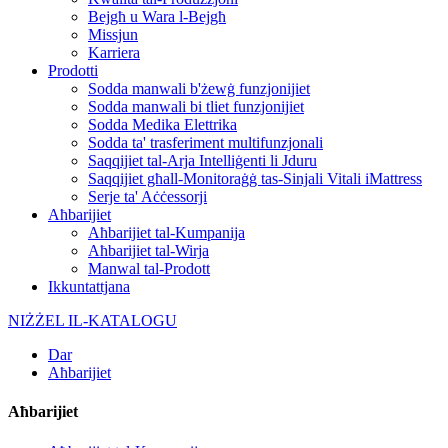
Bejgħ u Wara l-Bejgħ
Missjun
Karriera
Prodotti
Sodda manwali b'żewġ funzjonijiet
Sodda manwali bi tliet funzjonijiet
Sodda Medika Elettrika
Sodda ta' trasferiment multifunzjonali
Saqqijiet tal-Arja Intelliġenti li Jduru
Saqqijiet għall-Monitoraġġ tas-Sinjali Vitali iMattress
Serje ta' Aċċessorji
Aħbarijiet
Aħbarijiet tal-Kumpanija
Aħbarijiet tal-Wirja
Manwal tal-Prodott
Ikkuntattjana
NIŻŻEL IL-KATALOGU
Dar
Aħbarijiet
Aħbarijiet