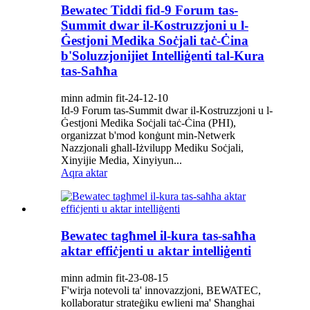
Bewatec Tiddi fid-9 Forum tas-
Summit dwar il-Kostruzzjoni u l-
Ġestjoni Medika Soċjali taċ-Ċina
b'Soluzzjonijiet Intelliġenti tal-Kura
tas-Saħħa
minn admin fit-24-12-10
Id-9 Forum tas-Summit dwar il-Kostruzzjoni u l-
Ġestjoni Medika Soċjali taċ-Ċina (PHI),
organizzat b'mod konġunt min-Netwerk
Nazzjonali għall-Iżvilupp Mediku Soċjali,
Xinyijie Media, Xinyiyun...
Aqra aktar
Bewatec tagħmel il-kura tas-saħħa
aktar effiċjenti u aktar intelliġenti
minn admin fit-23-08-15
F'wirja notevoli ta' innovazzjoni, BEWATEC,
kollaboratur strateġiku ewlieni ma' Shanghai