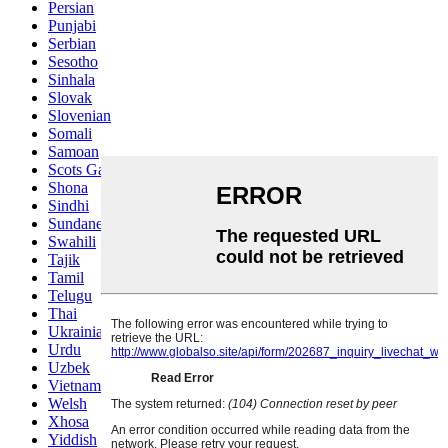
Persian
Punjabi
Serbian
Sesotho
Sinhala
Slovak
Slovenian
Somali
Samoan
Scots Gaelic
Shona
Sindhi
Sundanese
Swahili
Tajik
Tamil
Telugu
Thai
Ukrainian
Urdu
Uzbek
Vietnamese
Welsh
Xhosa
Yiddish