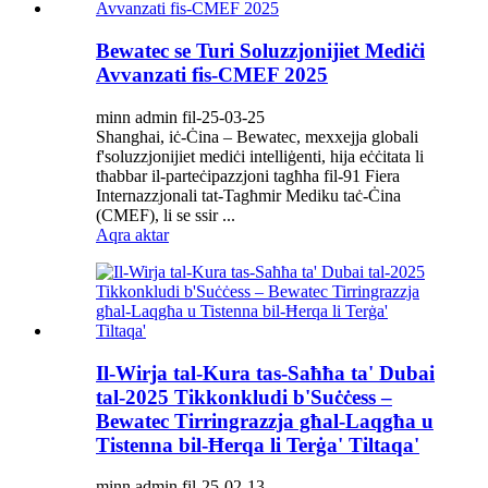
Bewatec se Turi Soluzzjonijiet Mediċi
Avvanzati fis-CMEF 2025
minn admin fil-25-03-25
Shanghai, iċ-Ċina – Bewatec, mexxejja globali
f'soluzzjonijiet mediċi intelliġenti, hija eċċitata li
tħabbar il-parteċipazzjoni tagħha fil-91 Fiera
Internazzjonali tat-Tagħmir Mediku taċ-Ċina
(CMEF), li se ssir ...
Aqra aktar
Il-Wirja tal-Kura tas-Saħħa ta' Dubai
tal-2025 Tikkonkludi b'Suċċess –
Bewatec Tirringrazzja għal-Laqgħa u
Tistenna bil-Ħerqa li Terġa' Tiltaqa'
minn admin fil-25-02-13