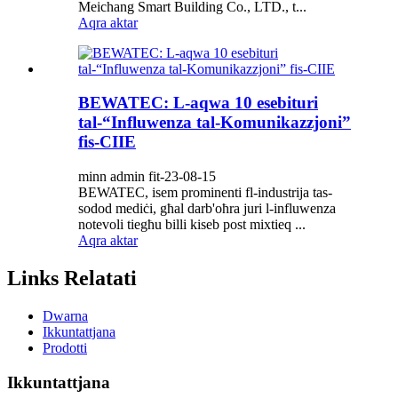
Meichang Smart Building Co., LTD., t...
Aqra aktar
BEWATEC: L-aqwa 10 esebituri
tal-“Influwenza tal-Komunikazzjoni”
fis-CIIE
minn admin fit-23-08-15
BEWATEC, isem prominenti fl-industrija tas-
sodod mediċi, għal darb'oħra juri l-influwenza
notevoli tiegħu billi kiseb post mixtieq ...
Aqra aktar
Links Relatati
Dwarna
Ikkuntattjana
Prodotti
Ikkuntattjana