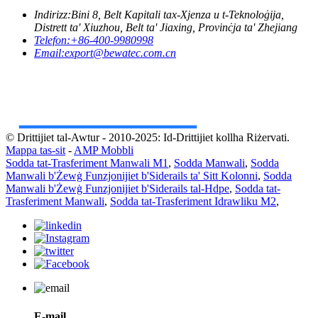
Indirizz:
Bini 8, Belt Kapitali tax-Xjenza u t-Teknoloġija,
Distrett ta' Xiuzhou, Belt ta' Jiaxing, Provinċja ta' Zhejiang
Telefon:
+86-400-9980998
Email:
export@bewatec.com.cn
© Drittijiet tal-Awtur - 2010-2025: Id-Drittijiet kollha Riżervati.
Mappa tas-sit
-
AMP Mobbli
Sodda tat-Trasferiment Manwali M1
,
Sodda Manwali
,
Sodda
Manwali b'Żewġ Funzjonijiet b'Siderails ta' Sitt Kolonni
,
Sodda
Manwali b'Żewġ Funzjonijiet b'Siderails tal-Hdpe
,
Sodda tat-
Trasferiment Manwali
,
Sodda tat-Trasferiment Idrawliku M2
,
E-mail